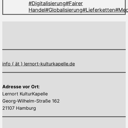
#Digitalisierung
#Fairer
Handel
#Globalisierung
#Lieferketten
#Med
info { ät } lernort-kulturkapelle.de
Adresse vor Ort
:
Lernort KulturKapelle
Georg-Wilhelm-Straße 162
21107 Hamburg