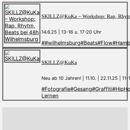
SKILLZ@KuKa – Workshop: Rap, Rhytm,
14.6.25 | 13-16 u. 17-20 Uhr
##wilhelmsburg
#Beats
#Flow
#Hamb
SKILLZ@KuKa
Neu ab 10 Jahren! | 11.10. | 22.11.25 | 11
#Fotografie
#Gesang
#Graffiti
#HipH
Lernen