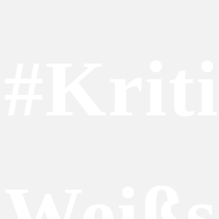
#Krit
Weißs