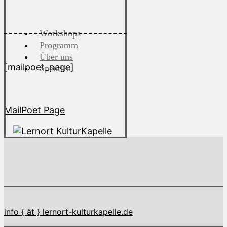
Workshops
Programm
Über uns
[mailpoet_page]
Spenden!
MailPoet Page
info { ät } lernort-kulturkapelle.de