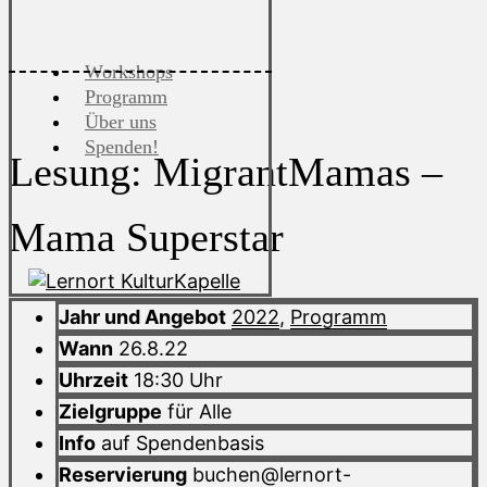
Workshops
Programm
Über uns
Spenden!
Lesung: MigrantMamas –
Mama Superstar
Jahr und Angebot
2022
,
Programm
Wann
26.8.22
Uhrzeit
18:30 Uhr
Zielgruppe
für Alle
Info
auf Spendenbasis
Reservierung
buchen@lernort-