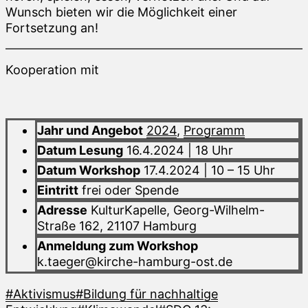
Wunsch bieten wir die Möglichkeit einer
Fortsetzung an!
Kooperation mit
Jahr und Angebot
2024
,
Programm
Datum Lesung
16.4.2024 | 18 Uhr
Datum Workshop
17.4.2024 | 10 – 15 Uhr
Eintritt
frei oder Spende
Adresse
KulturKapelle, Georg-Wilhelm-
Straße 162, 21107 Hamburg
Anmeldung zum Workshop
k.taeger@kirche-hamburg-ost.de
#Aktivismus
#Bildung für nachhaltige