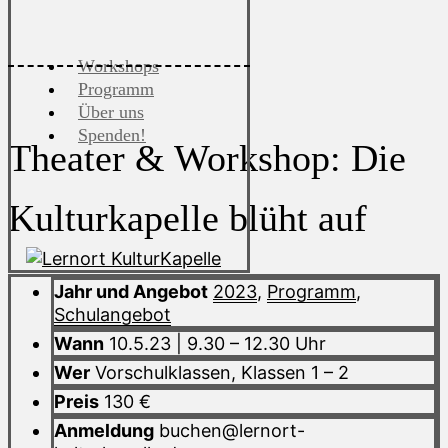
Workshops
Programm
Über uns
Spenden!
Theater & Workshop: Die
Kulturkapelle blüht auf
Jahr und Angebot
2023
,
Programm
,
Schulangebot
Wann
10.5.23 | 9.30 – 12.30 Uhr
Wer
Vorschulklassen, Klassen 1 – 2
Preis
130 €
Anmeldung
buchen@lernort-