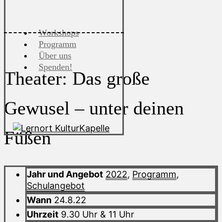
Workshops
Programm
Über uns
Spenden!
Theater: Das große
Gewusel – unter deinen
Füßen
Jahr und Angebot
2022
,
Programm
,
Schulangebot
Wann
24.8.22
Uhrzeit
9.30 Uhr & 11 Uhr