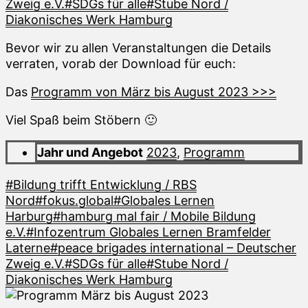
Zweig e.V.
#SDGs für alle
#Stube Nord /
Diakonisches Werk Hamburg
Bevor wir zu allen Veranstaltungen die Details
verraten, vorab der Download für euch:
Das
Programm von März bis August 2023 >>>
Viel Spaß beim Stöbern 🙂
Jahr und Angebot
2023
,
Programm
#Bildung trifft Entwicklung / RBS
Nord
#fokus.global
#Globales Lernen
Harburg
#hamburg mal fair / Mobile Bildung
e.V.
#Infozentrum Globales Lernen Bramfelder
Laterne
#peace brigades international – Deutscher
Zweig e.V.
#SDGs für alle
#Stube Nord /
Diakonisches Werk Hamburg