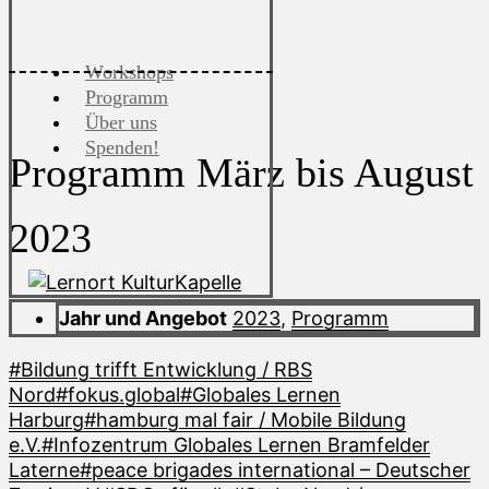
Workshops
Programm
Über uns
Spenden!
Programm März bis August
2023
Jahr und Angebot
2023
,
Programm
#Bildung trifft Entwicklung / RBS
Nord
#fokus.global
#Globales Lernen
Harburg
#hamburg mal fair / Mobile Bildung
e.V.
#Infozentrum Globales Lernen Bramfelder
Laterne
#peace brigades international – Deutscher