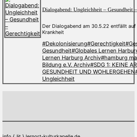
Dialogabend: Ungleichheit – Gesundheit –
Der Dialogabend am 30.5.22 entfällt au
Krankheit
#Dekolonisierung
#Gerechtigkeit
#Ge
Gesundheit
#Globales Lernen Harbur
Lernen Harburg Archiv
#hamburg mal 
Bildung e.V. Archiv
#SDG 1: KEINE 
GESUNDHEIT UND WOHLERGEHEN
Ungleichheit
info { ät } lernort-kulturkapelle.de