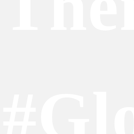
The
#Gl