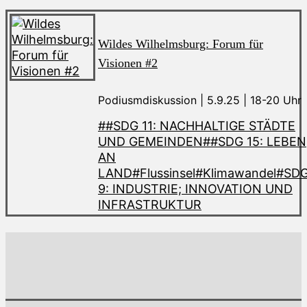
Wildes Wilhelmsburg: Forum für
Visionen #2
Podiusmdiskussion | 5.9.25 | 18-20 Uhr
##SDG 11: NACHHALTIGE STÄDTE
UND GEMEINDEN
##SDG 15: LEBEN
AN
LAND
#Flussinsel
#Klimawandel
#SD
9: INDUSTRIE; INNOVATION UND
INFRASTRUKTUR