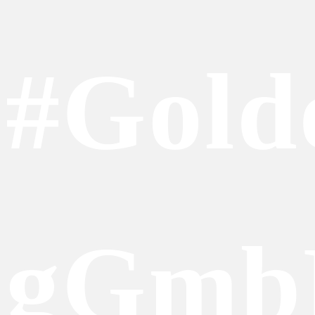
#Gold
gGmb