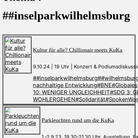
##inselparkwilhelmsburg
Kultur für alle? Chillionair meets KuKa
9.10.24 | 19 Uhr | Konzert & Podiumsdiskussi
##inselparkwilhelmsburg
##wilhelmsbur
nachhaltige Entwicklung
#BNE
#Globales
10: WENIGER UNGLEICHHEIT
#SDG 3: 
WOHLERGEHEN
#Solidarität
#SpokenWo
Parkleuchten rund um die KuKa
1.-2.9.23, 19.30-21.30 Uhr, Ausstellung, 