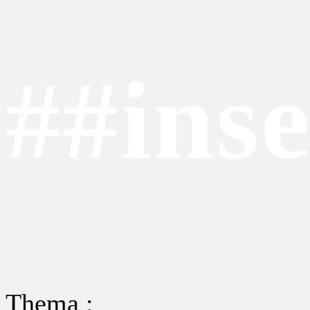
##ins
Thema :